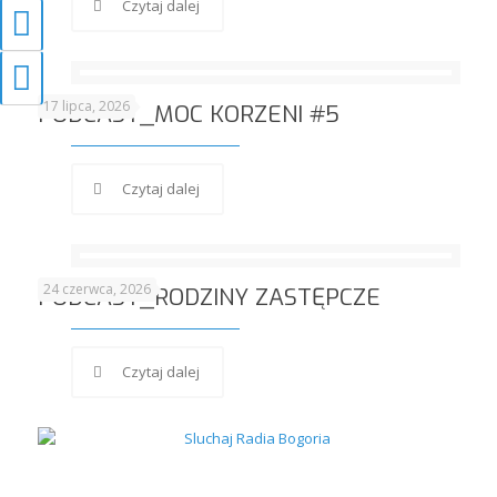
Przełącz wysoki kontrast
Czytaj dalej
Zmień rozmiar czcionek
17 lipca, 2026
PODCAST_MOC KORZENI #5
Czytaj dalej
24 czerwca, 2026
PODCAST_RODZINY ZASTĘPCZE
Czytaj dalej