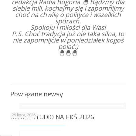
redakcja Radia Bogoria.🐣 Bądźmy dla
siebie mili, kochajmy się i zapomnijmy
choć na chwilę o polityce i wszelkich
sporach.
Spokoju i miłości dla Was!
P.S. Choć tradycja już nie taka silna, to
nie zapomnijcie w poniedziałek kogoś
polać:)
🐣🐣🐣
Powiązane newsy
29 lipca, 2026
NASZE STUDIO NA FKŚ 2026