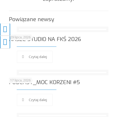
Powiązane newsy
Przełącz wysoki kontrast
29 lipca, 2026
Zmień rozmiar czcionek
NASZE STUDIO NA FKŚ 2026
Czytaj dalej
17 lipca, 2026
PODCAST_MOC KORZENI #5
Czytaj dalej