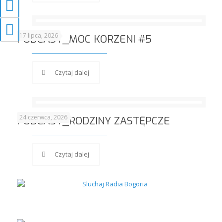
Przełącz wysoki kontrast
Zmień rozmiar czcionek
17 lipca, 2026
PODCAST_MOC KORZENI #5
Czytaj dalej
24 czerwca, 2026
PODCAST_RODZINY ZASTĘPCZE
Czytaj dalej