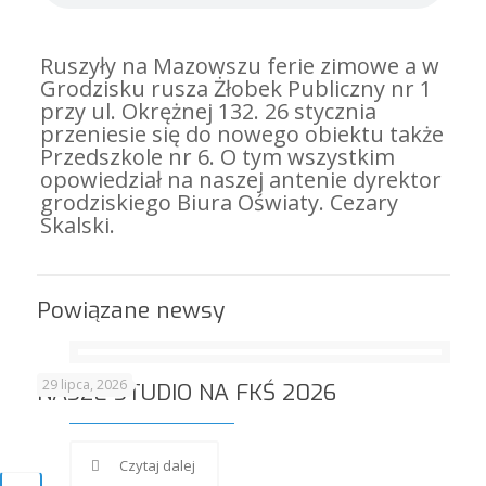
Ruszyły na Mazowszu ferie zimowe a w
Grodzisku rusza Żłobek Publiczny nr 1
przy ul. Okrężnej 132. 26 stycznia
przeniesie się do nowego obiektu także
Przedszkole nr 6. O tym wszystkim
opowiedział na naszej antenie dyrektor
grodziskiego Biura Oświaty. Cezary
Skalski.
Powiązane newsy
29 lipca, 2026
NASZE STUDIO NA FKŚ 2026
Czytaj dalej